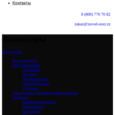
Контакты
8 (800) 770 70 82
zakaz@zavod-souz.ru
Аксессуары
Продукция
Все
продукты
Кресла-коляски
Активные
Детские
Механические
Электрические
Скутеры
Аксессуары для инвалидных колясок
Пандусы
Комбинированные
Перекатные
Складные