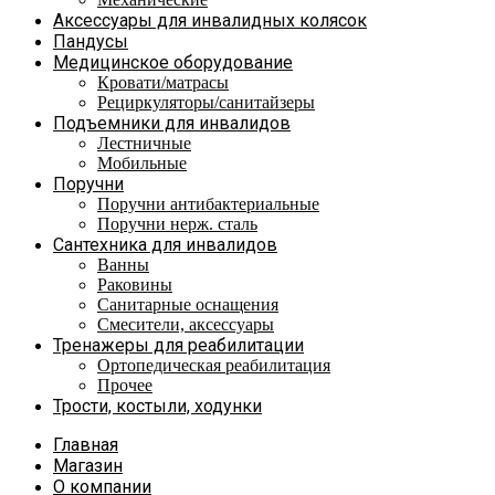
Аксессуары для инвалидных колясок
Пандусы
Медицинское оборудование
Кровати/матрасы
Рециркуляторы/санитайзеры
Подъемники для инвалидов
Лестничные
Мобильные
Поручни
Поручни антибактериальные
Поручни нерж. сталь
Сантехника для инвалидов
Ванны
Раковины
Санитарные оснащения
Смесители, аксессуары
Тренажеры для реабилитации
Ортопедическая реабилитация
Прочее
Трости, костыли, ходунки
Главная
Магазин
О компании