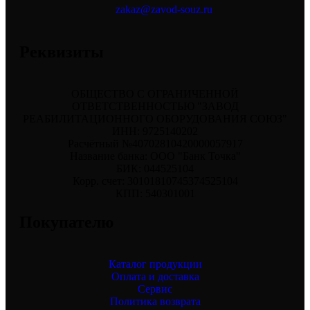
zakaz@zavod-souz.ru
Реквизиты
ОБЩЕСТВО С ОГРАНИЧЕННОЙ
ОТВЕТСТВЕННОСТЬЮ "ЗАВОД
РЕАБИЛИТАЦИОННОГО ОБОРУДОВАНИЯ СОЮЗ"
ИНН: 9725140202
Расчётный №40702810420000057917
Название банка: ООО "Банк Точка"
БИК: 044525104
Корр. счет: 30101810745374525104
КПП: 540301001
Покупателю
Каталог продукции
Оплата и доставка
Сервис
Политика возврата