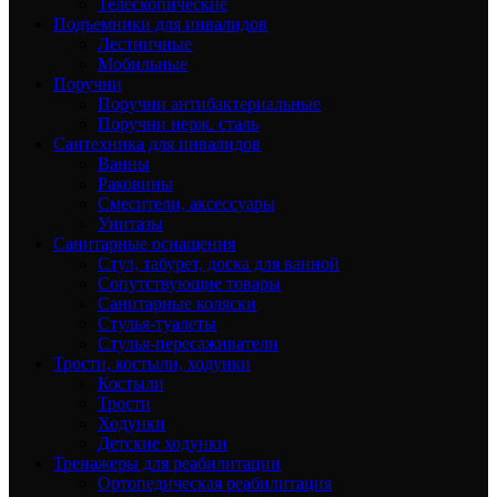
Телескопические
Подъемники для инвалидов
Лестничные
Мобильные
Поручни
Поручни антибактериальные
Поручни нерж. сталь
Сантехника для инвалидов
Ванны
Раковины
Смесители, аксессуары
Унитазы
Санитарные оснащения
Стул, табурет, доска для ванной
Сопутствующие товары
Санитарные коляски
Стулья-туалеты
Стулья-пересаживатели
Трости, костыли, ходунки
Костыли
Трости
Ходунки
Детские ходунки
Тренажеры для реабилитации
Ортопедическая реабилитация