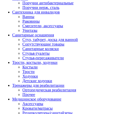
Поручни антибактериальные
Поручни нерж. сталь
Сантехника для инвалидов
Ванны
Раковины
Смесители, аксессуары
Унитазы
Санитарные оснащения
Стул, табурет, доска для ванной
Сопутствующие товары
Санитарные коляски
Стулья-туалеты
Стулья-пересаживатели
Трости, костыли, ходунки
Костыли
Трости
Ходунки
Детские ходунки
Тренажеры для реабилитации
Ортопедическая реабилитация
Прочее
Медицинское оборудование
Аксессуары
Кровати/матрасы
Рециркуляторы/санитайзеры