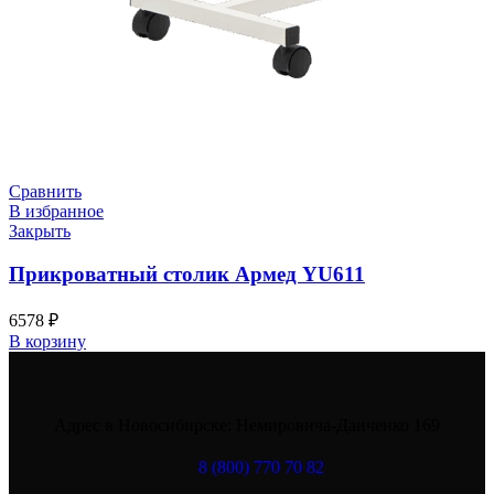
Сравнить
В избранное
Закрыть
Прикроватный столик Армед YU611
6578
₽
В корзину
Адрес в Новосибирске: Немировича-Данченко 169
8 (800) 770 70 82