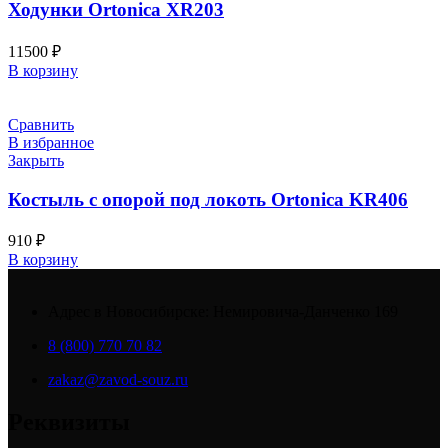
Ходунки Ortonica XR203
11500
₽
В корзину
Сравнить
В избранное
Закрыть
Костыль с опорой под локоть Ortonica KR406
910
₽
В корзину
Адрес в Новосибирске: Немировича-Данченко 169
8 (800) 770 70 82
zakaz@zavod-souz.ru
Реквизиты