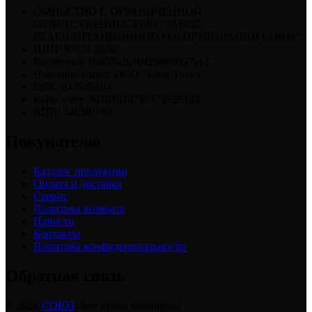
ОБЩЕСТВО С ОГРАНИЧЕННОЙ
ОТВЕТСТВЕННОСТЬЮ "ЗАВОД
РЕАБИЛИТАЦИОННОГО ОБОРУДОВАНИЯ СОЮЗ"
ИНН: 9725140202
Расчётный №40702810420000057917
Название банка: ООО "Банк Точка"
БИК: 044525104
Корр. счет: 30101810745374525104
КПП: 540301001
Покупателю
Каталог продукции
Оплата и доставка
Сервис
Политика возврата
Новости
Контакты
Политика конфиденциальности
Обратная связь
© 2026
СОЮЗ
. Все права защищены