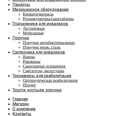
Пандусы
Медицинское оборудование
Кровати/матрасы
Рециркуляторы/санитайзеры
Подъемники для инвалидов
Лестничные
Мобильные
Поручни
Поручни антибактериальные
Поручни нерж. сталь
Сантехника для инвалидов
Ванны
Раковины
Санитарные оснащения
Смесители, аксессуары
Тренажеры для реабилитации
Ортопедическая реабилитация
Прочее
Трости, костыли, ходунки
Главная
Магазин
О компании
Контакты