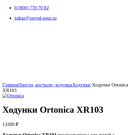
8 (800) 770 70 82
zakaz@zavod-souz.ru
Увеличить
Главная
Трости, костыли, ходунки
Ходунки
Ходунки Ortonica
XR103
Ходунки Ortonica XR103
13300
₽
Ходунки Ortonica XR103
предназначены для людей с