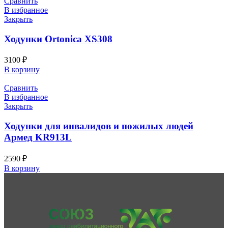
Сравнить
В избранное
Закрыть
Ходунки Ortonica XS308
3100
₽
В корзину
Сравнить
В избранное
Закрыть
Ходунки для инвалидов и пожилых людей
Армед KR913L
2590
₽
В корзину