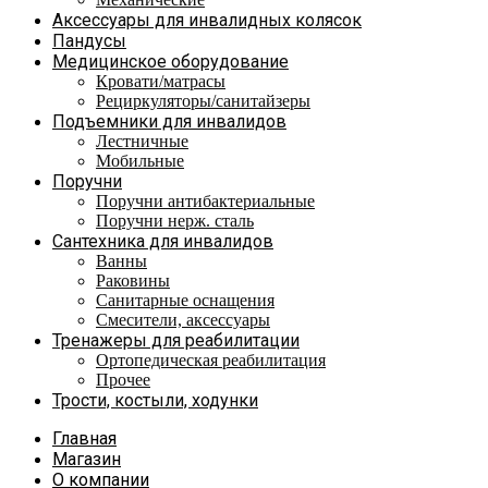
Аксессуары для инвалидных колясок
Пандусы
Медицинское оборудование
Кровати/матрасы
Рециркуляторы/санитайзеры
Подъемники для инвалидов
Лестничные
Мобильные
Поручни
Поручни антибактериальные
Поручни нерж. сталь
Сантехника для инвалидов
Ванны
Раковины
Санитарные оснащения
Смесители, аксессуары
Тренажеры для реабилитации
Ортопедическая реабилитация
Прочее
Трости, костыли, ходунки
Главная
Магазин
О компании