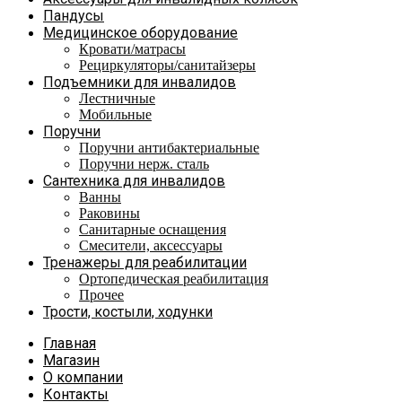
Пандусы
Медицинское оборудование
Кровати/матрасы
Рециркуляторы/санитайзеры
Подъемники для инвалидов
Лестничные
Мобильные
Поручни
Поручни антибактериальные
Поручни нерж. сталь
Сантехника для инвалидов
Ванны
Раковины
Санитарные оснащения
Смесители, аксессуары
Тренажеры для реабилитации
Ортопедическая реабилитация
Прочее
Трости, костыли, ходунки
Главная
Магазин
О компании
Контакты