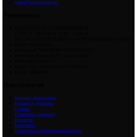
zakaz@zavod-souz.ru
Реквизиты
ОБЩЕСТВО С ОГРАНИЧЕННОЙ
ОТВЕТСТВЕННОСТЬЮ "ЗАВОД
РЕАБИЛИТАЦИОННОГО ОБОРУДОВАНИЯ СОЮЗ"
ИНН: 9725140202
Расчётный №40702810420000057917
Название банка: ООО "Банк Точка"
БИК: 044525104
Корр. счет: 30101810745374525104
КПП: 540301001
Покупателю
Каталог продукции
Оплата и доставка
Сервис
Политика возврата
Новости
Контакты
Политика конфиденциальности