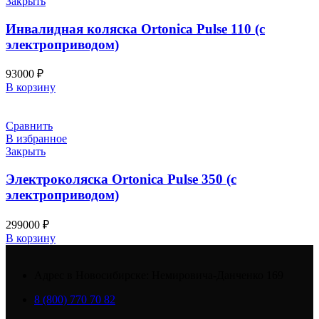
Закрыть
Инвалидная коляска Ortonica Pulse 110 (с
электроприводом)
93000
₽
В корзину
Сравнить
В избранное
Закрыть
Электроколяска Ortonica Pulse 350 (с
электроприводом)
299000
₽
В корзину
Адрес в Новосибирске: Немировича-Данченко 169
8 (800) 770 70 82