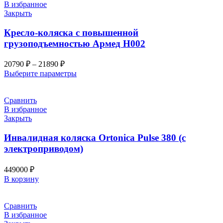
В избранное
Закрыть
Кресло-коляска с повышенной
грузоподъемностью Армед Н002
Диапазон
20790
₽
–
21890
₽
цен:
Выберите параметры
20790 ₽
–
Сравнить
21890 ₽
В избранное
Закрыть
Инвалидная коляска Ortonica Pulse 380 (с
электроприводом)
449000
₽
В корзину
Сравнить
В избранное