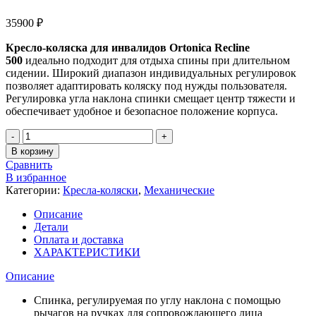
35900
₽
Кресло-коляска для инвалидов Ortonica Recline
500
идеально подходит для отдыха спины при длительном
сидении. Широкий диапазон индивидуальных регулировок
позволяет адаптировать коляску под нужды пользователя.
Регулировка угла наклона спинки смещает центр тяжести и
обеспечивает удобное и безопасное положение корпуса.
Количество
товара
В корзину
Механическая
Сравнить
коляска
В избранное
Ortonica
Категории:
Кресла-коляски
,
Механические
Recline
500
Описание
Детали
Оплата и доставка
ХАРАКТЕРИСТИКИ
Описание
Спинка, регулируемая по углу наклона с помощью
рычагов на ручках для сопровождающего лица