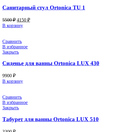
Санитарный стул Ortonica TU 1
Первоначальная
Текущая
5500
₽
4150
₽
цена
цена:
В корзину
составляла
4150 ₽.
5500 ₽.
Сравнить
В избранное
Закрыть
Сиденье для ванны Ortonica LUX 430
9900
₽
В корзину
Сравнить
В избранное
Закрыть
Табурет для ванны Ortonica LUX 510
3300
₽