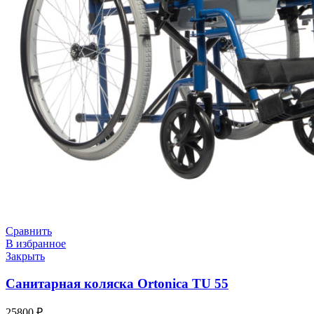
Сравнить
В избранное
Закрыть
Санитарная коляска Ortonica TU 55
25800
₽