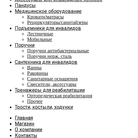
Пандусы
Медицинское оборудование
Кровати/матрасы
Рециркуляторы/санитайзеры
Подъемники для инвалидов
Лестничные
Мобильные
Поручни
Поручни антибактериальные
Поручни нерж. сталь
Сантехника для инвалидов
Ванны
Раковины
Санитарные оснащения
Смесители, аксессуары
Тренажеры для реабилитации
Ортопедическая реабилитация
Прочее
Трости, костыли, ходунки
Главная
Магазин
О компании
Контакты