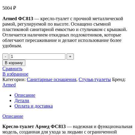
5004
₽
Armed ФС813
— кресло-туалет с прочной металлической
рамой, регулируемой по высоте. Оснащено съемной
пластиковой санитарной емкостью и стульчаком с крышкой.
Отличается наличием откидных подлокотников, которые
облегчают пересаживание и делают использование более
удобным.
Количество
товара
В корзину
Стул-
Сравнить
туалет
В избранное
Армед
Категории:
Санитарные оснащения
,
Стулья-туалеты
Бренд:
ФС813
Armed
Описание
Детали
Оплата и доставка
Описание
Кресло-туалет Армед ФС813
— надежная и функциональная
модель, созданная для ухода за людьми с ограниченной