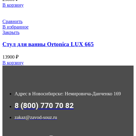
В корзину
Сравнить
В избранное
Закрыть
Стул для ванны Ortonica LUX 665
13900
₽
В корзину
Адрес в Новосибирске: Немировича-Данченко 169
8 (800) 770 70 82
zakaz@zavod-souz.ru