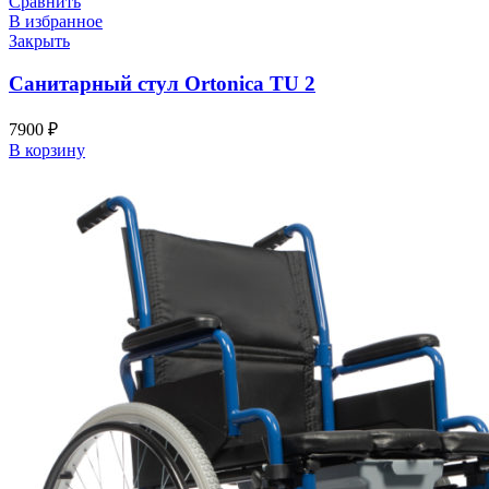
Сравнить
В избранное
Закрыть
Санитарный стул Ortonica TU 2
7900
₽
В корзину